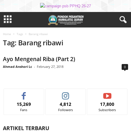
Home
Tags
Barang ribawi
Tag: Barang ribawi
Ayo Mengenal Riba (Part 2)
Ahmad Anshori Lc
-
February 27, 2018
0
15,269
4,812
17,800
Fans
Followers
Subscribers
ARTIKEL TERBARU