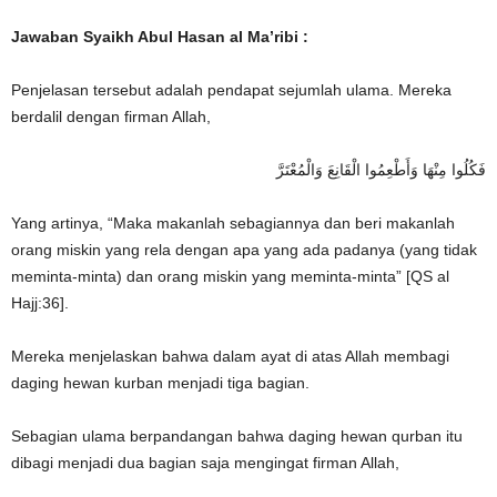
Jawaban Syaikh Abul Hasan al Ma’ribi :
Penjelasan tersebut adalah pendapat sejumlah ulama. Mereka
berdalil dengan firman Allah,
فَكُلُوا مِنْهَا وَأَطْعِمُوا الْقَانِعَ وَالْمُعْتَرَّ
Yang artinya, “Maka makanlah sebagiannya dan beri makanlah
orang miskin yang rela dengan apa yang ada padanya (yang tidak
meminta-minta) dan orang miskin yang meminta-minta” [QS al
Hajj:36].
Mereka menjelaskan bahwa dalam ayat di atas Allah membagi
daging hewan kurban menjadi tiga bagian.
Sebagian ulama berpandangan bahwa daging hewan qurban itu
dibagi menjadi dua bagian saja mengingat firman Allah,