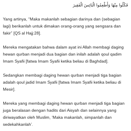
فَكُلُوا مِنْهَا وَأَطْعِمُوا الْبَائِسَ الْفَقِيرَ
Yang artinya, “Maka makanlah sebagian darinya dan (sebagian
lagi) berikanlah untuk dimakan orang-orang yang sengsara dan
fakir” [QS al Hajj:28].
Mereka mengatakan bahwa dalam ayat ini Allah membagi daging
hewan qurban menjadi dua bagian dan inilah adalah qoul qadim
Imam Syafii [fatwa Imam Syafii ketika beliau di Baghdad].
Sedangkan membagi daging hewan qurban menjadi tiga bagian
adalah qoul jadid Imam Syafii [fatwa Imam Syafii ketika beliau di
Mesir].
Mereka yang membagi daging hewan qurban menjadi tiga bagian
juga beralasan dengan hadits dari Aisyah dan selainnya yang
diriwayatkan oleh Muslim, ‘Maka makanlah, simpanlah dan
sedekahkanlah’.