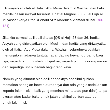
[Diriwayatkan oleh al Hafizh Abu Musa dalam al Wazhaif dan beliau
menilai hasan riwayat tersebut. Lihat al Mughni 8/632] [al Fiqh al
Muyassar karya Prof Dr Abdul Aziz Mabruk al Ahmadi dll hal
180-
181
].
Jika kita cermati dalil dalil di atas [QS al Hajj: 28 dan 36, hadits
Aisyah yang diriwayatkan oleh Muslim dan hadits yang diriwayatkan
oleh al Hafizh Abu Musa dalam al Wazhaif] seluruhnya tidaklah
menunjukkan adanya tuntutan agar daging hewan qurban dibagi
tiga, sepertiga untuk shahibul qurban, sepertiga untuk orang miskin
dan sepertiga untuk hadiah bagi orang kaya.
Namun yang dituntut oleh dalil hendaknya shahibul qurban
memakan sebagian hewan qurbannya dan ada yang disedekahkan
kepada fakir miskin [baik yang meminta minta atau pun tidak] tanpa
ukuran atau kadar baku untuk jatah shahibul qurban atau pun
untuk fakir miskin.