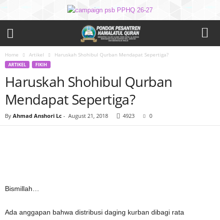
Home
Artikel
Haruskah Shohibul Qurban Mendapat Sepertiga?
ARTIKEL
FIKIH
Haruskah Shohibul Qurban
Mendapat Sepertiga?
By
Ahmad Anshori Lc
-
August 21, 2018
4923
0
Bismillah…
Ada anggapan bahwa distribusi daging kurban dibagi rata