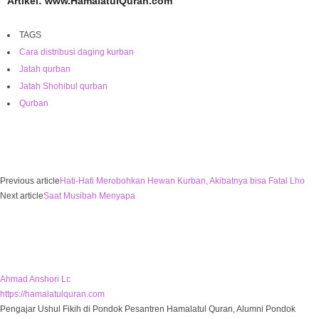
Artikel: www.HamalatulQuran.com
TAGS
Cara distribusi daging kurban
Jatah qurban
Jatah Shohibul qurban
Qurban
Previous article
Hati-Hati Merobohkan Hewan Kurban, Akibatnya bisa Fatal Lho
Next article
Saat Musibah Menyapa
Ahmad Anshori Lc
https://hamalatulquran.com
Pengajar Ushul Fikih di Pondok Pesantren Hamalatul Quran, Alumni Pondok