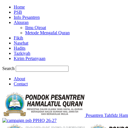
Home
PSB
Info Pesantren
Alquran
Ilmu Qiroat
Metode Mengafal Quran
Fikih
Nasehat
Hadits
Tazkiyah
Kirim Pertanyaan
Search
About
Contact
Pesantren Tahfidz Ham