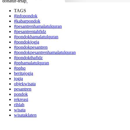
donatur-tetap
TAGS
#infopondok
#kabarpondok
#pesantrenhamalatulquran
#pesantrentahfidz
#pondokhamalatulquran
#pondokjogja
#pondokpesantren
#pondokpesantrenhamalatulquran
#pondokthafidz
#pphamalatulquran
#pphq
beritajogja
jogja
objekwisata
pesantren
pondok
rekreasi
rihlah
wisata
wisataklaten