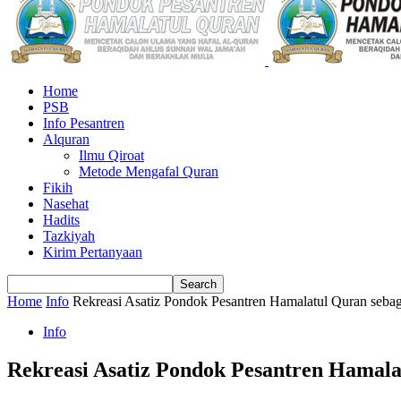
Home
PSB
Info Pesantren
Alquran
Ilmu Qiroat
Metode Mengafal Quran
Fikih
Nasehat
Hadits
Tazkiyah
Kirim Pertanyaan
Home
Info
Rekreasi Asatiz Pondok Pesantren Hamalatul Quran se
Info
Rekreasi Asatiz Pondok Pesantren Hamal