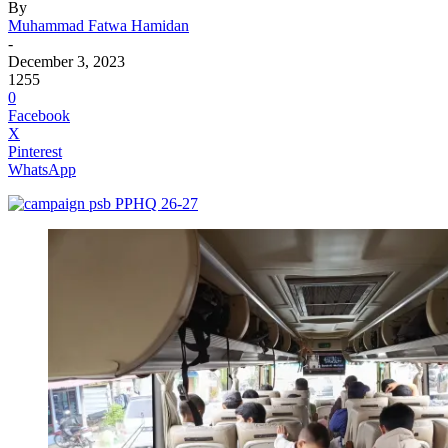
By
Muhammad Fatwa Hamidan
-
December 3, 2023
1255
0
Facebook
X
Pinterest
WhatsApp