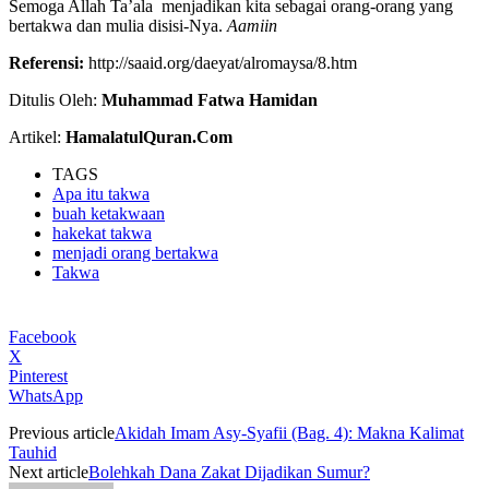
Semoga Allah Ta’ala menjadikan kita sebagai orang-orang yang
bertakwa dan mulia disisi-Nya.
Aamiin
Referensi:
http://saaid.org/daeyat/alromaysa/8.htm
Ditulis Oleh:
Muhammad Fatwa Hamidan
Artikel:
HamalatulQuran.Com
TAGS
Apa itu takwa
buah ketakwaan
hakekat takwa
menjadi orang bertakwa
Takwa
Facebook
X
Pinterest
WhatsApp
Previous article
Akidah Imam Asy-Syafii (Bag. 4): Makna Kalimat
Tauhid
Next article
Bolehkah Dana Zakat Dijadikan Sumur?