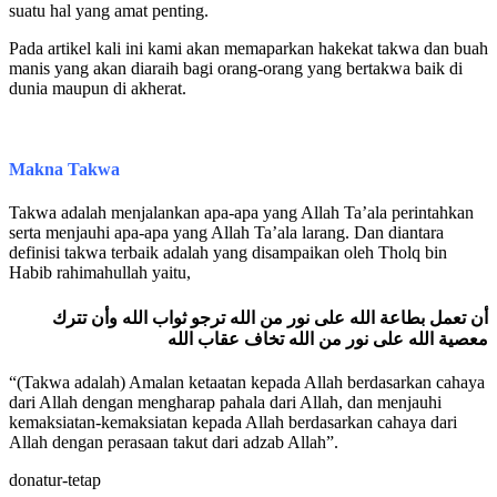
suatu hal yang amat penting.
Pada artikel kali ini kami akan memaparkan hakekat takwa dan buah
manis yang akan diaraih bagi orang-orang yang bertakwa baik di
dunia maupun di akherat.
Makna Takwa
Takwa adalah menjalankan apa-apa yang Allah Ta’ala perintahkan
serta menjauhi apa-apa yang Allah Ta’ala larang. Dan diantara
definisi takwa terbaik adalah yang disampaikan oleh Tholq bin
Habib rahimahullah yaitu,
أن تعمل بطاعة الله على نور من الله ترجو ثواب الله وأن تترك
معصية الله على نور من الله تخاف عقاب الله
“(Takwa adalah) Amalan ketaatan kepada Allah berdasarkan cahaya
dari Allah dengan mengharap pahala dari Allah, dan menjauhi
kemaksiatan-kemaksiatan kepada Allah berdasarkan cahaya dari
Allah dengan perasaan takut dari adzab Allah”.
donatur-tetap