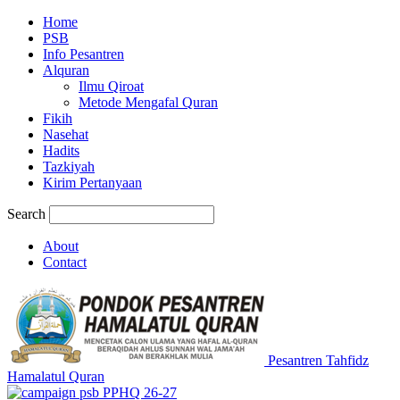
Home
PSB
Info Pesantren
Alquran
Ilmu Qiroat
Metode Mengafal Quran
Fikih
Nasehat
Hadits
Tazkiyah
Kirim Pertanyaan
Search
About
Contact
Pesantren Tahfidz
Hamalatul Quran