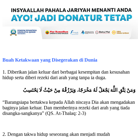
Buah Ketakwaan yang Disegerakan di Dunia
1. Diberikan jalan keluar dari berbagai kesempitan dan kesusahan
hidup serta diberi rezeki dari arah yang tanpa ia duga.
وَمَنْ يَتَّقِ اللَّهَ يَجْعَلْ لَهُ مَخْرَجًا، وَيَرْزُقْهُ مِنْ حَيْثُ لَا يَحْتَسِبُ
“Barangsiapa bertakwa kepada Allah niscaya Dia akan mengadakan
baginya jalan keluar. Dan memberinya rezeki dari arah yang tiada
disangka-sangkanya” (QS. At-Thalaq: 2-3)
2. Dengan takwa hidup seseorang akan menjadi mudah