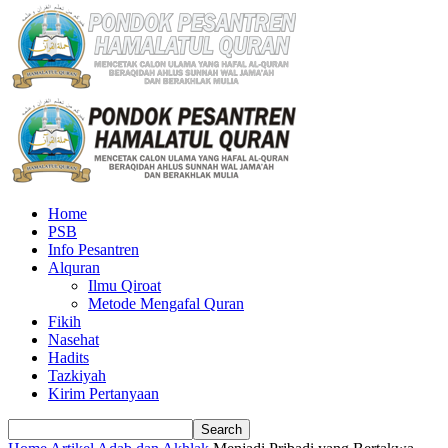
Home
PSB
Info Pesantren
Alquran
Ilmu Qiroat
Metode Mengafal Quran
Fikih
Nasehat
Hadits
Tazkiyah
Kirim Pertanyaan