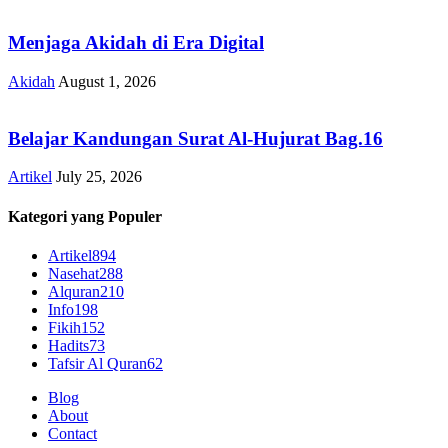
Menjaga Akidah di Era Digital
Akidah
August 1, 2026
Belajar Kandungan Surat Al-Hujurat Bag.16
Artikel
July 25, 2026
Kategori yang Populer
Artikel
894
Nasehat
288
Alquran
210
Info
198
Fikih
152
Hadits
73
Tafsir Al Quran
62
Blog
About
Contact