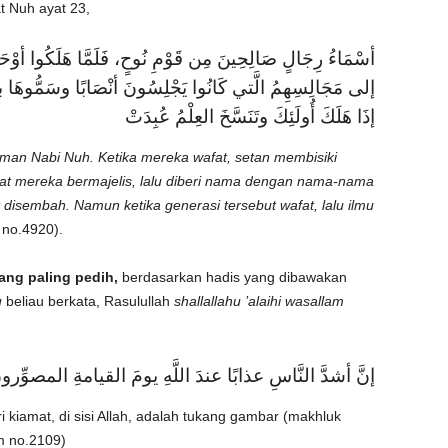
at Nuh ayat 23,
أسْمَاءُ رِجَالٍ صَالِحِينَ مِن قَوْمِ نُوحٍ، فَلَمَّا هَلَكُوا أوْ
إلى مَجَالِسِهِمُ الَّتي كَانُوا يَجْلِسُونَ أنْصَابًا وسَمُّوهَا بأَس
إذَا هَلَكَ أُولَئِكَ وتَنَسَّخَ العِلْمُ عُبِدَتْ
aman Nabi Nuh. Ketika mereka wafat, setan membisiki
t mereka bermajelis, lalu diberi nama dengan nama-nama
ak disembah. Namun ketika generasi tersebut wafat, lalu ilmu
 no.4920).
ng paling pedih,
berdasarkan hadis yang dibawakan
u
beliau berkata, Rasulullah
shallallahu ’alaihi wasallam
إنَّ أشدَّ النَّاسِ عذابًا عندَ اللَّهِ يومَ القيامةِ المصوِّرو
 kiamat, di sisi Allah, adalah tukang gambar (makhluk
m no.2109)