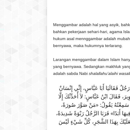
l
a
t
u
Menggambar adalah hal yang asyik, bahka
l
bahkan pekerjaan sehari-hari, agama I
Q
hukum asal mennggambar adalah mubah (
u
bernyawa, maka hukumnya terlarang.
r
a
Larangan menggambar dalam Islam hany
n
yang bernyawa. Sedangkan makhluk yang 
adalah sabda Nabi
shalallahu’alaihi wasa
َجُلٌ فَقَالَيَا أَبَا عَبَّاسٍ، إِنِّي إِنْسَانٌ
رَ، فَقَالَ ابْنُ عَبَّاسٍ: لاَ أُحَدِّثُكَ إِلَّا
ِعْتُهُ يَقُولُ: «مَنْ صَوَّرَ صُورَةً
 فِيهَا أَبَدًا» فَرَبَا الرَّجُلُ رَبْوَةً شَدِيدَةً
فَعَلَيْكَ بِهَذَا الشَّجَرِ، كُلِّ شَيْءٍ لَيْسَ