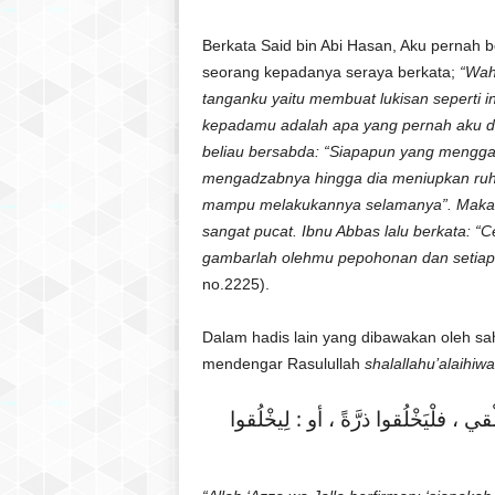
Berkata Said bin Abi Hasan, Aku pernah
seorang kepadanya seraya berkata;
“Wah
tanganku yaitu membuat lukisan seperti i
kepadamu adalah apa yang pernah aku deng
beliau bersabda: “Siapapun yang mengga
mengadzabnya hingga dia meniupkan ruh 
mampu melakukannya selamanya”. Maka o
sangat pucat. Ibnu Abbas lalu berkata: “
gambarlah olehmu pepohonan dan setiap s
no.2225).
Dalam hadis lain yang dibawakan oleh s
mendengar Rasulullah
shalallahu’alaihiw
لْيَخْلُقوا ذرَّةً ، أو : لِيخْلُقوا