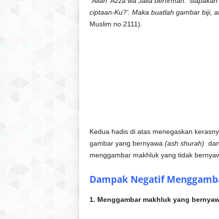
“Allah ‘Azza wa Jalla berfirman: ‘siapaka
ciptaan-Ku?’. Maka buatlah gambar biji, 
Muslim no.2111).
Kedua hadis di atas menegaskan kerasn
gambar yang bernyawa
(ash shurah)
dan
menggambar makhluk yang tidak bernyawa
Dampak Negatif Menggamba
1. Menggambar makhluk yang bernyawa