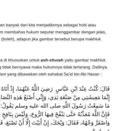
n banyak dari kita menjadiknnya sebagai hobi atau
slam membahas hukum seputar menggambar dengan jelas,
boleh), adapun jika gambar tersebut berupa makhluk
a di khususkan untuk
ash-shurah
yaitu gambar makhluk
tidak bernyawa maka hukumnya tidak terlarang. Dalilnya
llam
yang dibawakan oleh sahabat Sa’id bin Abi Hasan :
قَالَ: كُنْتُ عِنْدَ ابْنِ عَبَّاسٍ رَضِيَ اللَّهُ عَنْهُمَا، إِذْ أَتَاهُ ر
إِنَّمَا مَعِيشَتِي مِنْ صَنْعَةِ يَدِي، وَإِنِّي أَصْنَعُ هَذِهِ التَّصَاوِي
مَا سَمِعْتُ رَسُولَ اللَّهِ صلى الله عليه وسلم يَقُولُ: سَم،
فَإِنَّ اللَّهَ مُعَذِّبُهُ حَتَّى يَنْفُخَ فِيهَا الرُّوحَ، وَلَيْسَ بِنَافِخٍ،
وَاصْفَرَّ وَجْهُهُ، فَقَالَ: وَيْحَكَ، إِنْ أَبَيْتَ إِلَّا أَنْ تَصْنَعَ، 