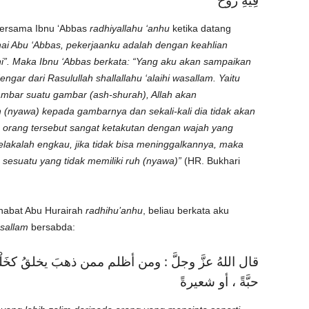
فِيهِ رُوحٌ
 bersama Ibnu ‘Abbas
radhiyallahu ‘anhu
ketika datang
ai Abu ‘Abbas, pekerjaanku adalah dengan keahlian
ni”. Maka Ibnu ‘Abbas berkata: “Yang aku akan sampaikan
ar dari Rasulullah shallallahu ‘alaihi wasallam. Yaitu
mbar suatu gambar (ash-shurah), Allah akan
(nyawa) kepada gambarnya dan sekali-kali dia tidak akan
rang tersebut sangat ketakutan dengan wajah yang
Celakalah engkau, jika tidak bisa meninggalkannya, maka
esuatu yang tidak memiliki ruh (nyawa)”
(HR. Bukhari
ahabat Abu Hurairah
radhihu’anhu
, beliau berkata aku
asallam
bersabda:
قال اللهُ عزَّ وجلَّ : ومن أظلم ممن ذهبَ يخلقُ كخَلْقي ، ف
حبَّةً ، أو شعيرةً