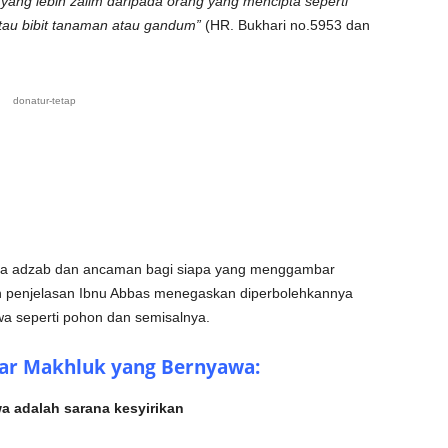
h yang lebih zalim daripada orang yang mencipta seperti
atau bibit tanaman atau gandum”
(HR. Bukhari no.5953 dan
donatur-tetap
ya adzab dan ancaman bagi siapa yang menggambar
 penjelasan Ibnu Abbas menegaskan diperbolehkannya
 seperti pohon dan semisalnya.
r Makhluk yang Bernyawa:
 adalah sarana kesyirikan