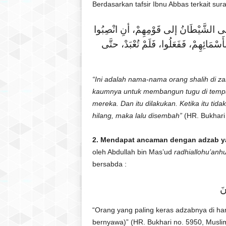
Berdasarkan tafsir Ibnu Abbas terkait sur
حَى الشَّيْطَانُ إلى قَوْمِهِمْ، أنِ انْصِبُوا
ْمَائِهِمْ، فَفَعَلُوا، فَلَمْ تُعْبَدْ، حتَّى
“Ini adalah nama-nama orang shalih di z
kaumnya untuk membangun tugu di tempa
mereka. Dan itu dilakukan. Ketika itu tid
hilang, maka lalu disembah”
(HR. Bukhari
2. Mendapat ancaman dengan adzab ya
oleh Abdullah bin Mas’ud
radhiallohu’anh
bersabda :
نَ
“Orang yang paling keras adzabnya di hari
bernyawa)” (HR. Bukhari no. 5950, Musli