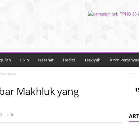
lquran
Fikih
Nasehat
Hadits
Tazkiyah
Kirim Pertanya
g Bernyawa
ar Makhluk yang
1
9
0
ART