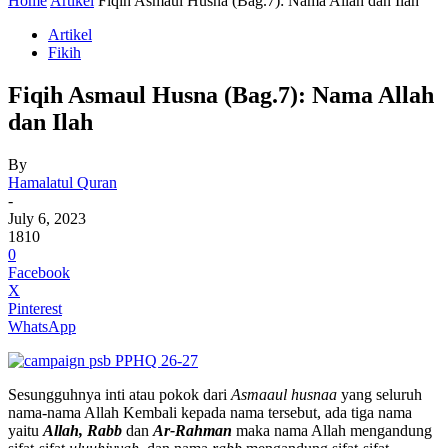
Home
Artikel
Fiqih Asmaul Husna (Bag.7): Nama Allah dan Ilah
Artikel
Fikih
Fiqih Asmaul Husna (Bag.7): Nama Allah
dan Ilah
By
Hamalatul Quran
-
July 6, 2023
1810
0
Facebook
X
Pinterest
WhatsApp
Sesungguhnya inti atau pokok dari
Asmaaul husnaa
yang seluruh
nama-nama Allah Kembali kepada nama tersebut, ada tiga nama
yaitu
Allah,
Rabb
dan
Ar-Rahman
maka nama Allah mengandung