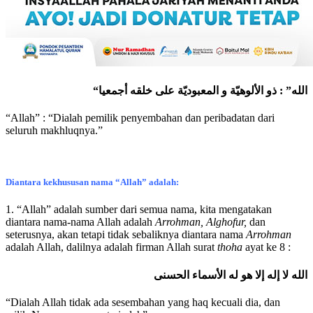
“الله” : ذو الألوهيّة و المعبوديّة على خلقه أجمعيا
“Allah” : “Dialah pemilik penyembahan dan peribadatan dari
seluruh makhluqnya.”
Diantara kekhususan nama “Allah” adalah:
1. “Allah” adalah sumber dari semua nama, kita mengatakan
diantara nama-nama Allah adalah
Arrohman, Alghofur,
dan
seterusnya, akan tetapi tidak sebaliknya diantara nama
Arrohman
adalah Allah, dalilnya adalah firman Allah surat
thoha
ayat ke 8 :
الله لا إله إلا هو له الأسماء الحسنى
“Dialah Allah tidak ada sesembahan yang haq kecuali dia, dan