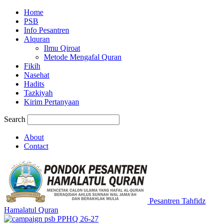
Home
PSB
Info Pesantren
Alquran
Ilmu Qiroat
Metode Mengafal Quran
Fikih
Nasehat
Hadits
Tazkiyah
Kirim Pertanyaan
Search
About
Contact
Pesantren Tahfidz
Hamalatul Quran