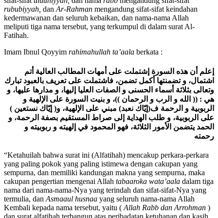
sifat-sifat
uluuhiyyah,
dan nama
rabb
mengandung sifat-sifat
rububiyyah,
dan
Ar-Rahman
mengandung sifat-sifat keindahan
kedermawanan dan seluruh kebaikan, dan nama-nama Allah
meliputi tiga nama tersebut, yang terkumpul di dalam surat Al-
Fatihah.
Imam Ibnul Qoyyim
rahimahullah ta’aala
berkata :
إعلم أن هذه السورة إشتملت على أمهات المطالب العالية أتم
اشتمال، و تضمنتها أكمل تضمن، فاشتملت على تعريف بالعبود تبارك
وتعالى بثلاثة أسماء الحسنى و الصفات العليا إليها، و مدارها عليها، و
هي : (( الله و الرب و الرحمان ))، و بنيت السورة على الإلهية و
الربوبية و الرحمة ف(إيّاك نعبد) مبني على الإلهية، و( إيّاك نستعين )
على الربوبية، و طلب الهداية إلى صراط المستقيم بصفة الرحمة، و
الحمد يتضمن الأمور الثلاثة، فهو المحمود في إلهيته و ربوبيته و
رحمته
“Ketahuilah bahwa surat ini (Alfatihah) mencakup perkara-perkara
yang paling pokok yang paling istimewa dengan cakupan yang
sempurna, dan memiliki kandungan makna yang sempurna, maka
cakupan pengertian mengenai Allah
tabaaroka wata’aala
dalam tiga
nama dari nama-nama-Nya yang terindah dan sifat-sifat-Nya yang
termulia, dan
Asmaaul husnaa
yang seluruh nama-nama Allah
Kembali kepada nama tersebut, yaitu (
Allah Rabb dan Arrohman
)
dan surat alfatihah terbangun atas peribadatan ketuhanan dan kasih