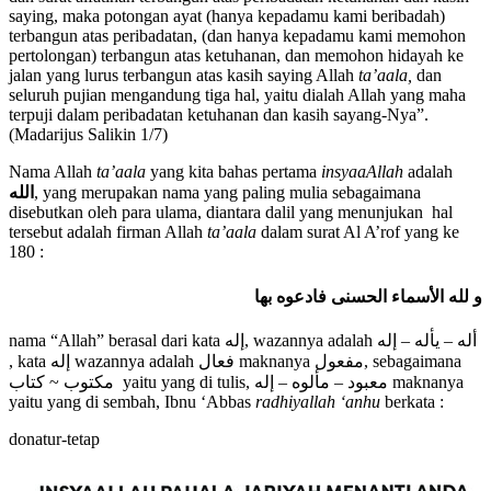
saying, maka potongan ayat (hanya kepadamu kami beribadah)
terbangun atas peribadatan, (dan hanya kepadamu kami memohon
pertolongan) terbangun atas ketuhanan, dan memohon hidayah ke
jalan yang lurus terbangun atas kasih saying Allah
ta’aala,
dan
seluruh pujian mengandung tiga hal, yaitu dialah Allah yang maha
terpuji dalam peribadatan ketuhanan dan kasih sayang-Nya”.
(Madarijus Salikin 1/7)
Nama Allah
ta’aala
yang kita bahas pertama
insyaaAllah
adalah
الله
, yang merupakan nama yang paling mulia sebagaimana
disebutkan oleh para ulama, diantara dalil yang menunjukan hal
tersebut adalah firman Allah
ta’aala
dalam surat Al A’rof yang ke
180 :
و لله الأسماء الحسنى فادعوه بها
nama “Allah” berasal dari kata إله, wazannya adalah أله – يأله – إله
, kata إله wazannya adalah فعال maknanya مفعول, sebagaimana
مكتوب ~ كتاب yaitu yang di tulis, معبود – مألوه – إله maknanya
yaitu yang di sembah, Ibnu ‘Abbas
radhiyallah ‘anhu
berkata :
donatur-tetap