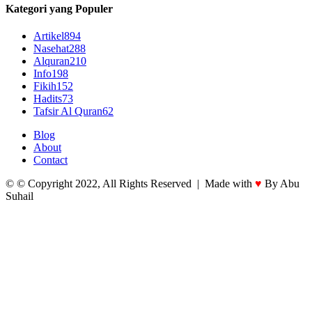
Kategori yang Populer
Artikel
894
Nasehat
288
Alquran
210
Info
198
Fikih
152
Hadits
73
Tafsir Al Quran
62
Blog
About
Contact
© © Copyright 2022, All Rights Reserved | Made with
♥
By Abu
Suhail