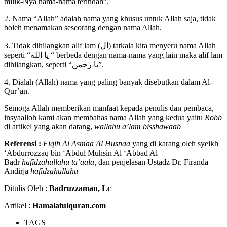
milik-Nya nama-nama terindah”.
2. Nama “Allah” adalah nama yang khusus untuk Allah saja, tidak
boleh menamakan seseorang dengan nama Allah.
3. Tidak dihilangkan alif lam (ال) tatkala kita menyeru nama Allah
seperti “يا الله “ berbeda dengan nama-nama yang lain maka alif lam
dihilangkan, seperti “يا رحمن”.
4. Dialah (Allah) nama yang paling banyak disebutkan dalam Al-
Qur’an.
Semoga Allah memberikan manfaat kepada penulis dan pembaca,
insyaalloh kami akan membahas nama Allah yang kedua yaitu
Robb
di artikel yang akan datang,
wallahu a’
lam bisshawaab
Referensi :
Fiqih Al Asmaa Al Husnaa
yang di karang oleh syeikh
‘Abdurrozzaq bin ‘Abdul Muhsin Al ‘Abbad Al
Badr
hafidzahullahu ta’aala,
dan penjelasan Ustadz Dr. Firanda
Andirja
hafidzahullahu
Ditulis Oleh :
Badruzzaman, Lc
Artikel :
Hamalatulquran.com
TAGS