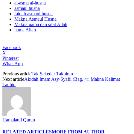
al-asma al-husna
asmaul husna
faidah asmaul husna
Makna Asmaul Husna
Makna nama dan sifat Allah
nama Allah
Facebook
X
Pinterest
WhatsApp
Previous article
Tak Sekedar Takbiran
Next article
Akidah Imam Asy-Syafii (Bag. 4): Makna Kalimat
Tauhid
Hamalatul Quran
RELATED ARTICLES
MORE FROM AUTHOR