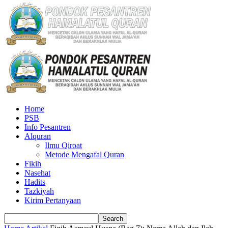
Home
PSB
Info Pesantren
Alquran
Ilmu Qiroat
Metode Mengafal Quran
Fikih
Nasehat
Hadits
Tazkiyah
Kirim Pertanyaan