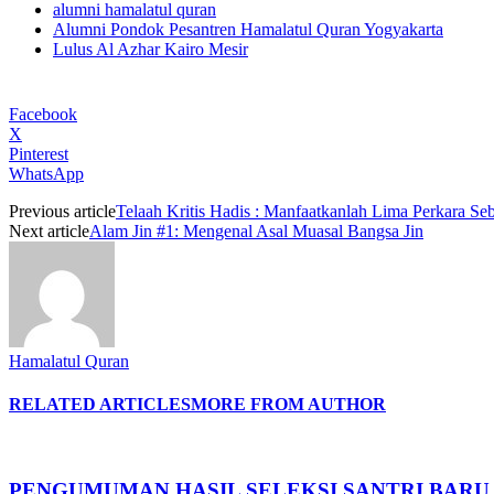
alumni hamalatul quran
Alumni Pondok Pesantren Hamalatul Quran Yogyakarta
Lulus Al Azhar Kairo Mesir
Facebook
X
Pinterest
WhatsApp
Previous article
Telaah Kritis Hadis : Manfaatkanlah Lima Perkara S
Next article
Alam Jin #1: Mengenal Asal Muasal Bangsa Jin
Hamalatul Quran
RELATED ARTICLES
MORE FROM AUTHOR
PENGUMUMAN HASIL SELEKSI SANTRI BARU