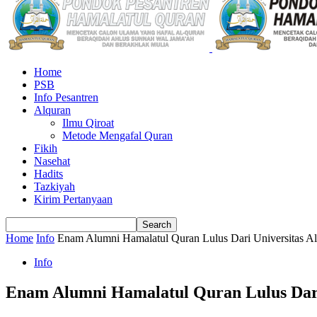
Home
PSB
Info Pesantren
Alquran
Ilmu Qiroat
Metode Mengafal Quran
Fikih
Nasehat
Hadits
Tazkiyah
Kirim Pertanyaan
Home
Info
Enam Alumni Hamalatul Quran Lulus Dari Universitas Al
Info
Enam Alumni Hamalatul Quran Lulus Dari 