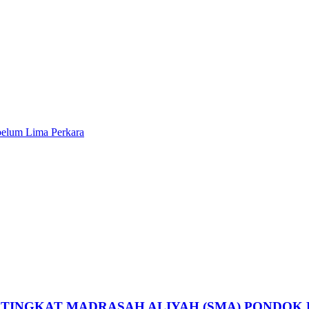
ebelum Lima Perkara
 TINGKAT MADRASAH ALIYAH (SMA) PONDO