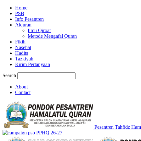
Home
PSB
Info Pesantren
Alquran
Ilmu Qiroat
Metode Mengafal Quran
Fikih
Nasehat
Hadits
Tazkiyah
Kirim Pertanyaan
Search
About
Contact
Pesantren Tahfidz Ham