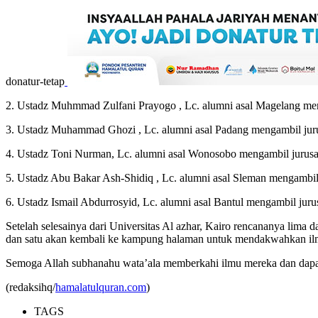
donatur-tetap
2. Ustadz Muhmmad Zulfani Prayogo , Lc. alumni asal Magelang men
3. Ustadz Muhammad Ghozi , Lc. alumni asal Padang mengambil juru
4. Ustadz Toni Nurman, Lc. alumni asal Wonosobo mengambil jurusan
5. Ustadz Abu Bakar Ash-Shidiq , Lc. alumni asal Sleman mengambil 
6. Ustadz Ismail Abdurrosyid, Lc. alumni asal Bantul mengambil juru
Setelah selesainya dari Universitas Al azhar, Kairo rencananya lima
dan satu akan kembali ke kampung halaman untuk mendakwahkan ilm
Semoga Allah subhanahu wata’ala memberkahi ilmu mereka dan dap
(redaksihq/
hamalatulquran.com
)
TAGS