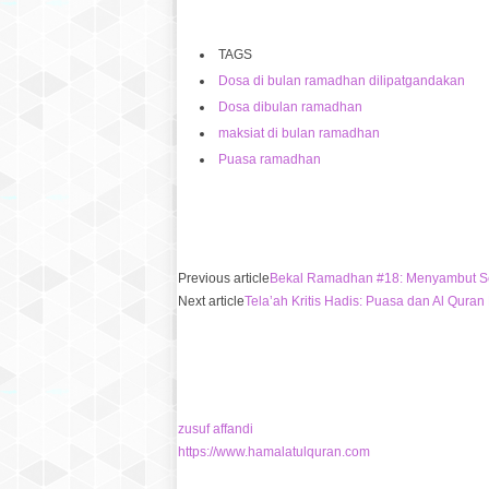
TAGS
Dosa di bulan ramadhan dilipatgandakan
Dosa dibulan ramadhan
maksiat di bulan ramadhan
Puasa ramadhan
Previous article
Bekal Ramadhan #18: Menyambut Se
Next article
Tela’ah Kritis Hadis: Puasa dan Al Quran
zusuf affandi
https://www.hamalatulquran.com