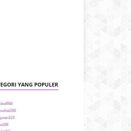
EGORI YANG POPULER
tikel
894
sehat
288
quran
210
fo
198