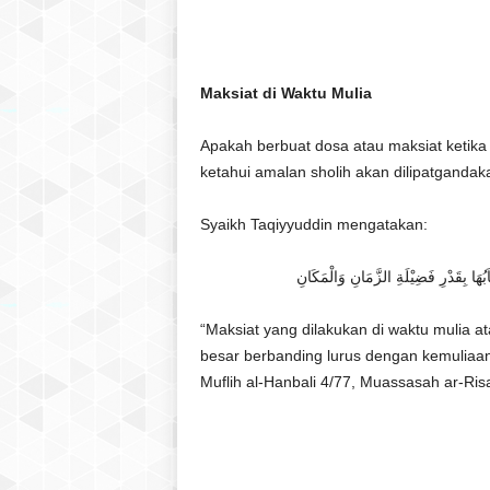
l
a
t
u
Maksiat di Waktu Mulia
l
Q
Apakah berbuat dosa atau maksiat ketik
u
ketahui amalan sholih akan dilipatgandaka
r
a
Syaikh Taqiyyuddin mengatakan:
n
بُهَا بِقَدْرِ فَضِيْلَةِ الزَّمَانِ وَالْمَكَانِ
“Maksiat yang dilakukan di waktu mulia at
besar berbanding lurus dengan kemuliaan
Muflih al-Hanbali 4/77, Muassasah ar-Ris