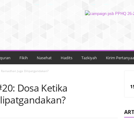
lquran
Fikih
Nasehat
Hadits
Tazkiyah
Kirim Pertanya
 Ramadhan Juga Dilipatgandakan?
20: Dosa Ketika
1
lipatgandakan?
ART