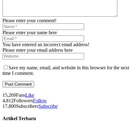
© © Copyright 2022, All Rights Reserved | Made with
♥
By Abu
Suhail