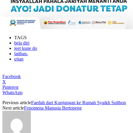
Artikel
July 24, 2026
Khutbah Jumat: Nikmat Sehat dan Kiat
Berlindung dari Penyakit
Artikel
July 23, 2026
Pondok Pesantren Hamalatul Quran
Wonoroto Gadingsari Sanden Bantul
Artikel Terbaru
Belajar Kandungan Surat Al-Hujurat Bag.17
Artikel
August 4, 2026