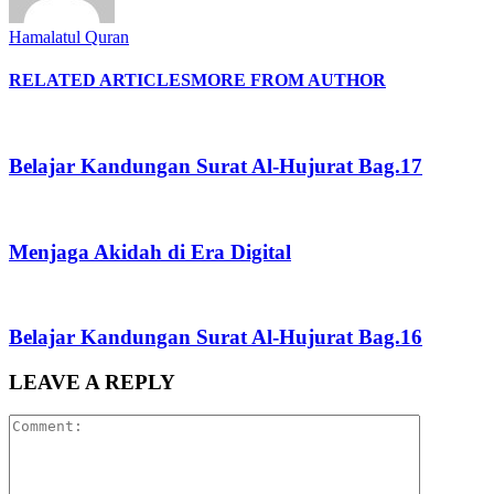
Menjaga Akidah di Era Digital
Akidah
August 1, 2026
Belajar Kandungan Surat Al-Hujurat Bag.16
Artikel
July 25, 2026
Kategori yang Populer
Artikel
894
Nasehat
288
Alquran
210
Info
198
Fikih
152
Hadits
73
Tafsir Al Quran
62
Blog
About
Contact