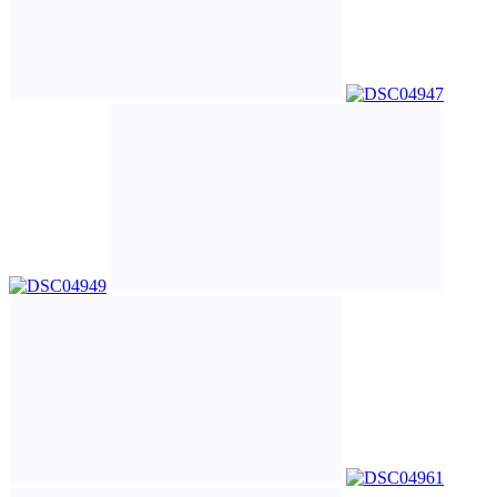
LEAVE A REPLY
Please enter your comment!
Please enter your name here
You have entered an incorrect email address!
Please enter your email address here
Save my name, email, and website in this browser for the next
time I comment.
15,269
Fans
Like
4,812
Followers
Follow