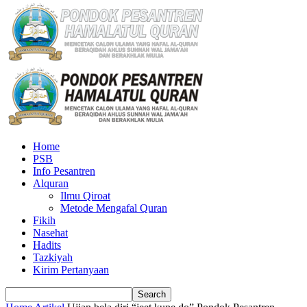
Home
PSB
Info Pesantren
Alquran
Ilmu Qiroat
Metode Mengafal Quran
Fikih
Nasehat
Hadits
Tazkiyah
Kirim Pertanyaan