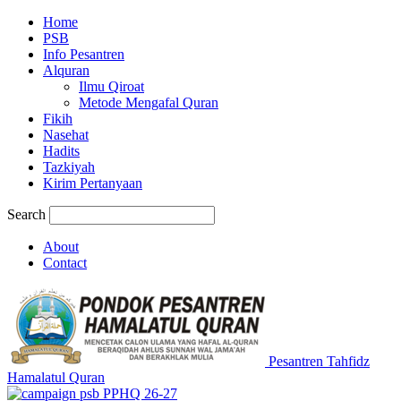
Home
PSB
Info Pesantren
Alquran
Ilmu Qiroat
Metode Mengafal Quran
Fikih
Nasehat
Hadits
Tazkiyah
Kirim Pertanyaan
Search
About
Contact
Pesantren Tahfidz
Hamalatul Quran