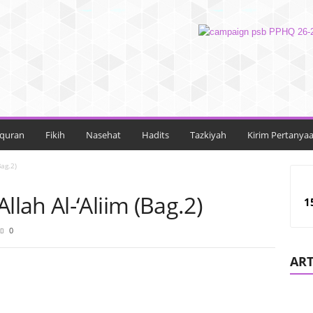
lquran
Fikih
Nasehat
Hadits
Tazkiyah
Kirim Pertanya
ag.2)
ah Al-‘Aliim (Bag.2)
1
0
ART