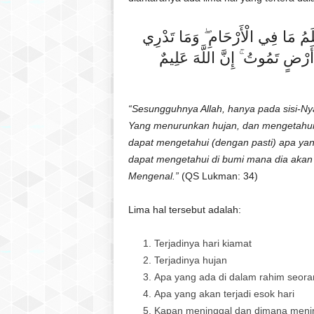
عْلَمُ مَا فِي الْأَرْحَامِ ۖ وَمَا تَدْرِي
رْضٍ تَمُوتُ ۚ إِنَّ اللَّهَ عَلِيمٌ
“Sesungguhnya Allah, hanya pada sisi-Ny
Yang menurunkan hujan, dan mengetahui
dapat mengetahui (dengan pasti) apa ya
dapat mengetahui di bumi mana dia akan
Mengenal.”
(QS Lukman: 34)
Lima hal tersebut adalah:
Terjadinya hari kiamat
Terjadinya hujan
Apa yang ada di dalam rahim seora
Apa yang akan terjadi esok hari
Kapan meninggal dan dimana menin