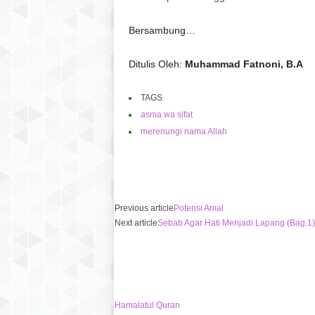
Bersambung…
Ditulis Oleh:
Muhammad Fatnoni, B.A
TAGS
asma wa sifat
merenungi nama Allah
Previous article
Potensi Amal
Next article
Sebab Agar Hati Menjadi Lapang (Bag.1)
Hamalatul Quran