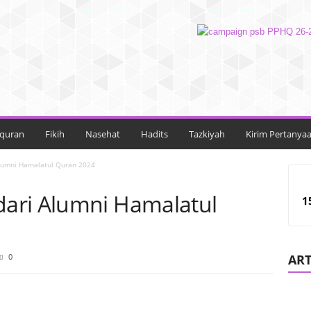
lquran
Fikih
Nasehat
Hadits
Tazkiyah
Kirim Pertanya
lumni Hamalatul Quran 2024
ari Alumni Hamalatul
1
0
ART