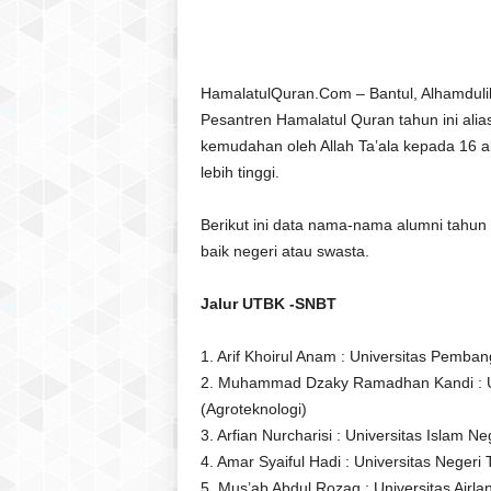
l
a
t
u
HamalatulQuran.Com – Bantul, Alhamdulil
l
Pesantren Hamalatul Quran tahun ini alia
Q
kemudahan oleh Allah Ta’ala kepada 16 a
u
lebih tinggi.
r
a
Berikut ini data nama-nama alumni tahun in
n
baik negeri atau swasta.
Jalur UTBK -SNBT
1. Arif Khoirul Anam : Universitas Pemba
2. Muhammad Dzaky Ramadhan Kandi : Un
(Agroteknologi)
3. Arfian Nurcharisi : Universitas Islam Ne
4. Amar Syaiful Hadi : Universitas Negeri T
5. Mus’ab Abdul Rozaq : Universitas Airl