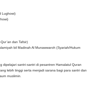
ad Lughowi)
ghowi)
-Qur’an dan Tafsir)
Islamiyah bil Madinah Al Munawwaroh (Syariah/Hukum
dipelajari santri-santri di pesantren Hamalatul Quran
ang lebih tinggi serta menjadi sarana bagi para santri dan
aum muslimin.