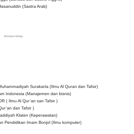
Hasanuddin (Sastra Arab)
donatur-tetap
 Muhammadiyah Surakarta (Ilmu Al Quran dan Tafsir)
lam Indonesia (Manajemen dan bisnis)
 ( Ilmu Al Qur’an san Tafsir )
ur’an dan Tafsir )
addiyah Klaten (Keperawatan)
an Pendidikan Imam Bonjol (Ilmu komputer)