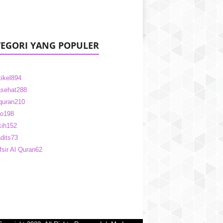
EGORI YANG POPULER
tikel
894
sehat
288
quran
210
fo
198
kih
152
dits
73
fsir Al Quran
62