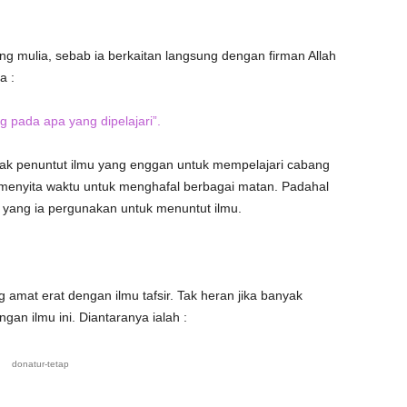
ing mulia, sebab ia berkaitan langsung dengan firman Allah
a :
g pada apa yang dipelajari”.
k penuntut ilmu yang enggan untuk mempelajari cabang
 menyita waktu untuk menghafal berbagai matan. Padahal
yang ia pergunakan untuk menuntut ilmu.
g amat erat dengan ilmu tafsir. Tak heran jika banyak
gan ilmu ini. Diantaranya ialah :
donatur-tetap