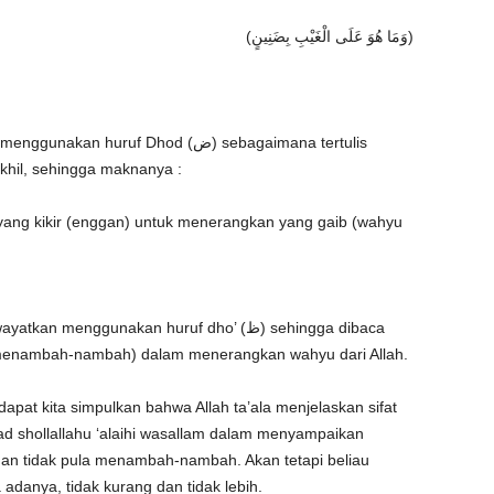
(وَمَا هُوَ عَلَى الْغَيْبِ بِضَنِينٍ)
 huruf Dhod (ض) sebagaimana tertulis
bakhil, sehingga maknanya :
ang kikir (enggan) untuk menerangkan yang gaib (wahyu
 menggunakan huruf dho’ (ظ) sehingga dibaca
sta (menambah-nambah) dalam menerangkan wahyu dari Allah.
pat kita simpulkan bahwa Allah ta’ala menjelaskan sifat
d shollallahu ‘alaihi wasallam dalam menyampaikan
dan tidak pula menambah-nambah. Akan tetapi beliau
danya, tidak kurang dan tidak lebih.