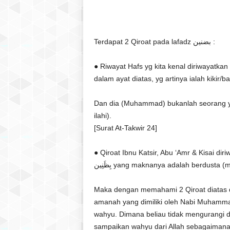
Terdapat 2 Qiroat pada lafadz بضنين :
● Riwayat Hafs yg kita kenal diriwayatkan menggunakan
dalam ayat diatas, yg artinya ialah kikir/
Dan dia (Muhammad) bukanlah seorang y
ilahi).
[Surat At-Takwir 24]
● Qiroat Ibnu Katsir, Abu ‘Amr & Kisai diriwayatkan
بِظَنِين yang maknanya adalah berdu
Maka dengan memahami 2 Qiroat diatas da
amanah yang dimiliki oleh Nabi Muhamma
wahyu. Dimana beliau tidak mengurangi 
sampaikan wahyu dari Allah sebagaimana a