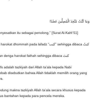
وَمَا كُنْتُ مُتَّخِذَ الْمُضِلِّينَ عَضُدًا
yesatkan itu sebagai penolong.” [Surat Al-Kahf 51]
● Dalam Qiroat Hafs diriwayatkan dengan harokat dhommah pada lafadz “كنت” sehingga dibaca كنتُ
● Sedangkan Qiroat Abu Ja’far diriwayatkan denga harokat fathah sehingga dibaca كنتَ
 adalah tazkiyah dari Allah ta’ala kepada Nabi
ebab disebutkan bahwa Allah tidaklah memilih orang yang
a.
ndung makna tazkiyah Allah ta’ala secara khusus kepada
gus bantahan kepada para pencela mereka.