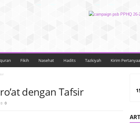
lquran
Fikih
Nasehat
Hadits
Tazkiyah
Kirim Pertanya
sir
o’at dengan Tafsir
1
0
ART