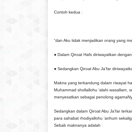
Contoh kedua :
“dan Aku tidak menjadikan orang yang men
Makna yang terkandung dalam riwayat hafs
Muhammad shollallohu ‘alahi wasallam, s
menyesatkan sebagai penolong agamaNy
Sedangkan dalam Qiroat Abu Ja’far terka
para sahabat rhodiyallohu ‘anhum sekali
Sebab maknanya adalah :