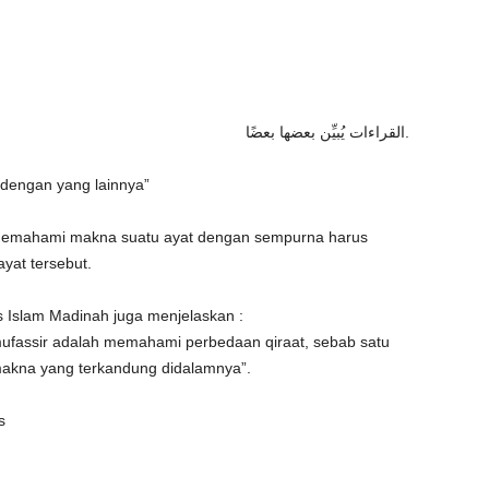
القراءات يُبيِّن بعضها بعضًا.
 dengan yang lainnya”
k memahami makna suatu ayat dengan sempurna harus
yat tersebut.
as Islam Madinah juga menjelaskan :
mufassir adalah memahami perbedaan qiraat, sebab satu
 makna yang terkandung didalamnya”.
s