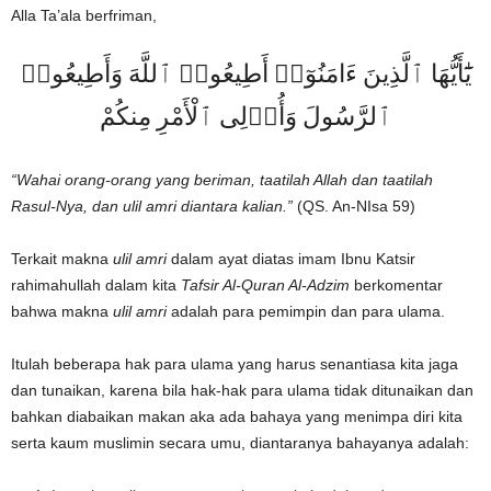
Alla Ta’ala berfriman,
يَٰٓأَيُّهَا ٱلَّذِينَ ءَامَنُوٓا۟ أَطِيعُوا۟ ٱللَّهَ وَأَطِيعُوا۟
ٱلرَّسُولَ وَأُو۟لِى ٱلْأَمْرِ مِنكُمْ
“Wahai orang-orang yang beriman, taatilah Allah dan taatilah
Rasul-Nya, dan ulil amri diantara kalian.”
(QS. An-NIsa 59)
Terkait makna
ulil amri
dalam ayat diatas imam Ibnu Katsir
rahimahullah dalam kita
Tafsir Al-Quran Al-Adzim
berkomentar
bahwa makna
ulil amri
adalah para pemimpin dan para ulama.
Itulah beberapa hak para ulama yang harus senantiasa kita jaga
dan tunaikan, karena bila hak-hak para ulama tidak ditunaikan dan
bahkan diabaikan makan aka ada bahaya yang menimpa diri kita
serta kaum muslimin secara umu, diantaranya bahayanya adalah: