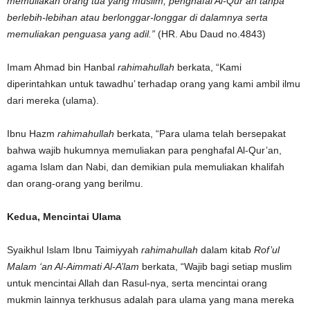
memuliakan orang tua yang muslim, penghafal Al-Qur’an tanpa
berlebih-lebihan atau berlonggar-longgar di dalamnya serta
memuliakan penguasa yang adil.”
(HR. Abu Daud no.4843)
Imam Ahmad bin Hanbal
rahimahullah
berkata, “Kami
diperintahkan untuk tawadhu’ terhadap orang yang kami ambil ilmu
dari mereka (ulama).
Ibnu Hazm
rahimahullah
berkata, “Para ulama telah bersepakat
bahwa wajib hukumnya memuliakan para penghafal Al-Qur’an,
agama Islam dan Nabi, dan demikian pula memuliakan khalifah
dan orang-orang yang berilmu.
Kedua,
Mencintai Ulama
Syaikhul Islam Ibnu Taimiyyah
rahimahullah
dalam kitab
Rof’ul
Malam ‘an Al-Aimmati Al-A’lam
berkata, “Wajib bagi setiap muslim
untuk mencintai Allah dan Rasul-nya, serta mencintai orang
mukmin lainnya terkhusus adalah para ulama yang mana mereka