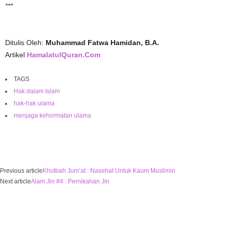
***
Ditulis Oleh:
Muhammad Fatwa Hamidan, B.A.
Artikel
HamalatulQuran.Com
TAGS
Hak dalam Islam
hak-hak ulama
menjaga kehormatan ulama
Previous article
Khutbah Jum’at : Nasehat Untuk Kaum Muslimin
Next article
Alam Jin #4 : Pernikahan Jin