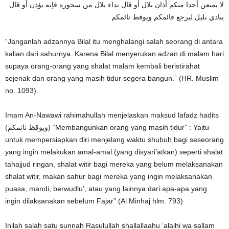
لا يمنعن أحدا منكم أذان بلال أو قال نداء بلال من سحوره فإنه يؤذن أو قال
ينادي بليل ليرجع قائمكم ويوقظ نائمكم
“Janganlah adzannya Bilal itu menghalangi salah seorang di antara
kalian dari sahurnya. Karena Bilal menyerukan adzan di malam hari
supaya orang-orang yang shalat malam kembali beristirahat
sejenak dan orang yang masih tidur segera bangun.” (HR. Muslim
no. 1093).
Imam An-Nawawi rahimahullah menjelaskan maksud lafadz hadits
(ويوقظ نائمكم) “Membangunkan orang yang masih tidur” : Yaitu
untuk mempersiapkan diri menjelang waktu shubuh bagi seseorang
yang ingin melakukan amal-amal (yang disyari’atkan) seperti shalat
tahajjud ringan, shalat witir bagi mereka yang belum melaksanakan
shalat witir, makan sahur bagi mereka yang ingin melaksanakan
puasa, mandi, berwudlu’, atau yang lainnya dari apa-apa yang
ingin dilaksanakan sebelum Fajar” (Al Minhaj hlm. 793).
Inilah salah satu sunnah Rasulullah shallallaahu ‘alaihi wa sallam