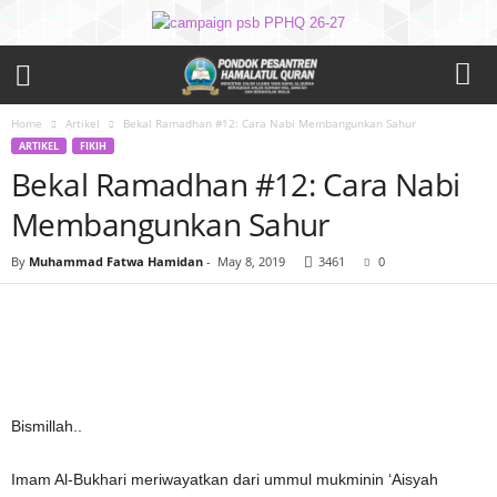
Home
Artikel
Bekal Ramadhan #12: Cara Nabi Membangunkan Sahur
ARTIKEL
FIKIH
Bekal Ramadhan #12: Cara Nabi
Membangunkan Sahur
By
Muhammad Fatwa Hamidan
-
May 8, 2019
3461
0
Bismillah..
Imam Al-Bukhari meriwayatkan dari ummul mukminin ‘Aisyah