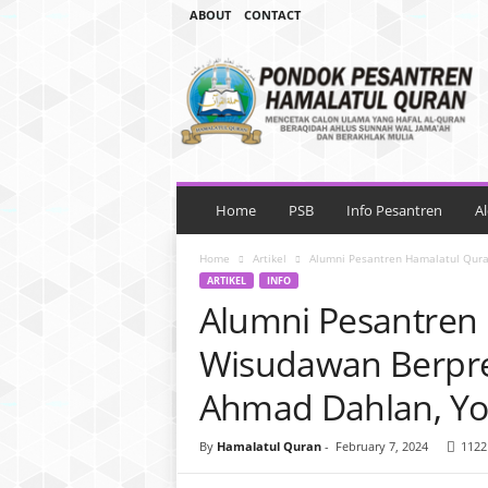
ABOUT
CONTACT
P
e
s
a
n
t
r
e
Home
PSB
Info Pesantren
A
n
T
Home
Artikel
Alumni Pesantren Hamalatul Qura
a
ARTIKEL
INFO
h
Alumni Pesantren
f
i
Wisudawan Berpres
d
z
Ahmad Dahlan, Yo
H
a
By
Hamalatul Quran
-
February 7, 2024
1122
m
a