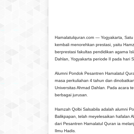
l
a
t
u
l
Q
Hamalatulquran.com — Yogyakarta, Satu 
u
kembali menorehkan prestasi, yaitu Hamza
r
berprestasi fakultas pendidikan agama Is
a
Dahlan, Yogyakarta periode II pada hari 
n
Alumni Pondok Pesantren Hamalatul Quran
masa perkuliahan 4 tahun dan dinobatkan
Universitas Ahmad Dahlan. Pada acara te
berbagai jurusan.
Hamzah Qolbi Salsabila adalah alumni P
Balikpapan, telah meyelesaikan hafalan 
dari Pesantren Hamalatul Quran ia melan
Ilmu Hadis.