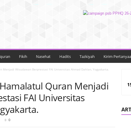
lquran
Fikih
Nasehat
Hadits
Tazkiyah
Kirim Pertanya
n Menjadi Wisudawan Berprestasi FAI Universitas Ahmad Dahlan, Yogyakarta.
 Hamalatul Quran Menjadi
1
tasi FAI Universitas
gyakarta.
ART
0