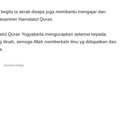
i begitu ia akrab disapa juga membantu mengajar dan
esantren Hamalatul Quran.
latul Quran Yogyakarta mengucapkan selamat kepada
g diraih, semoga Allah memberkahi ilmu yg didapatkan dan
a.
donatur-tetap