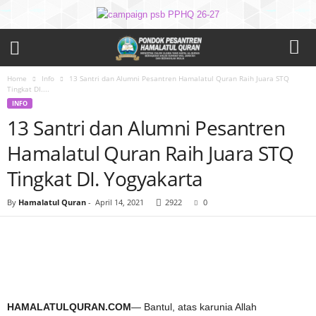
Home
Info
13 Santri dan Alumni Pesantren Hamalatul Quran Raih Juara STQ
Tingkat DI....
INFO
13 Santri dan Alumni Pesantren
Hamalatul Quran Raih Juara STQ
Tingkat DI. Yogyakarta
By
Hamalatul Quran
-
April 14, 2021
2922
0
HAMALATULQURAN.COM
— Bantul, atas karunia Allah