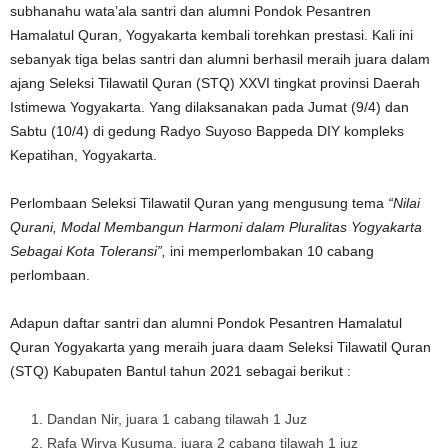
subhanahu wata’ala santri dan alumni Pondok Pesantren
Hamalatul Quran, Yogyakarta kembali torehkan prestasi. Kali ini
sebanyak tiga belas santri dan alumni berhasil meraih juara dalam
ajang Seleksi Tilawatil Quran (STQ) XXVI tingkat provinsi Daerah
Istimewa Yogyakarta. Yang dilaksanakan pada Jumat (9/4) dan
Sabtu (10/4) di gedung Radyo Suyoso Bappeda DIY kompleks
Kepatihan, Yogyakarta.
Perlombaan Seleksi Tilawatil Quran yang mengusung tema
“Nilai
Qurani, Modal Membangun Harmoni dalam Pluralitas Yogyakarta
Sebagai Kota Toleransi”,
ini memperlombakan 10 cabang
perlombaan.
Adapun daftar santri dan alumni Pondok Pesantren Hamalatul
Quran Yogyakarta yang meraih juara daam Seleksi Tilawatil Quran
(STQ) Kabupaten Bantul tahun 2021 sebagai berikut :
Dandan Nir, juara 1 cabang tilawah 1 Juz
Rafa Wirya Kusuma, juara 2 cabang tilawah 1 juz