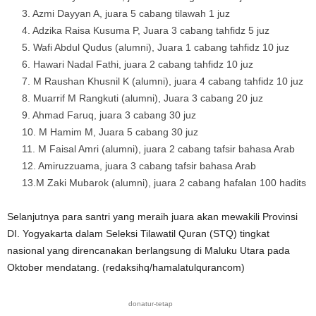
3. Azmi Dayyan A, juara 5 cabang tilawah 1 juz
4. Adzika Raisa Kusuma P, Juara 3 cabang tahfidz 5 juz
5. Wafi Abdul Qudus (alumni), Juara 1 cabang tahfidz 10 juz
6. Hawari Nadal Fathi, juara 2 cabang tahfidz 10 juz
7. M Raushan Khusnil K (alumni), juara 4 cabang tahfidz 10 juz
8. Muarrif M Rangkuti (alumni), Juara 3 cabang 20 juz
9. Ahmad Faruq, juara 3 cabang 30 juz
10. M Hamim M, Juara 5 cabang 30 juz
11. M Faisal Amri (alumni), juara 2 cabang tafsir bahasa Arab
12. Amiruzzuama, juara 3 cabang tafsir bahasa Arab
13.M Zaki Mubarok (alumni), juara 2 cabang hafalan 100 hadits
Selanjutnya para santri yang meraih juara akan mewakili Provinsi
DI. Yogyakarta dalam Seleksi Tilawatil Quran (STQ) tingkat
nasional yang direncanakan berlangsung di Maluku Utara pada
Oktober mendatang. (redaksihq/hamalatulqurancom)
donatur-tetap