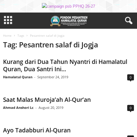
Home
Tags
Pesantren salaf di Jogja
Tag: Pesantren salaf di Jogja
Kurang dari Dua Tahun Nyantri di Hamalatul
Quran, Dua Santri Ini...
Hamalatul Quran
-
September 24, 2019
0
Saat Malas Muroja’ah Al-Qur’an
Ahmad Anshori Lc
-
August 20, 2019
0
Ayo Tadabburi Al-Quran