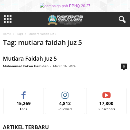
Home
Tags
Mutiara faidah juz 5
Tag: mutiara faidah juz 5
Mutiara Faidah Juz 5
Muhammad Fatwa Hamidan
-
March 16, 2024
0
15,269
4,812
17,800
Fans
Followers
Subscribers
ARTIKEL TERBARU