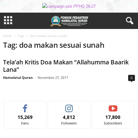
Home
Tags
Doa makan sesuai sunah
Tag: doa makan sesuai sunah
Tela’ah Kritis Doa Makan “Allahumma Baarik
Lana”
Hamalatul Quran
-
November 27, 2017
0
15,269
4,812
17,800
Fans
Followers
Subscribers