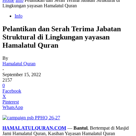
Home
Info
Pelantikan dan Serah Terima Jabatan Struktural di
Lingkungan yayasan Hamalatul Quran
Info
Pelantikan dan Serah Terima Jabatan
Struktural di Lingkungan yayasan
Hamalatul Quran
By
Hamalatul Quran
-
September 15, 2022
2157
0
Facebook
X
Pinterest
WhatsApp
HAMALATULQURAN.COM
—
Bantul
, Bertempat di Masjid
Jami Hamalatul Quran, Kasihan Yayasan Hamalatul Quran