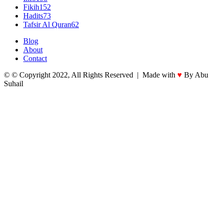
Fikih
152
Hadits
73
Tafsir Al Quran
62
Blog
About
Contact
© © Copyright 2022, All Rights Reserved | Made with
♥
By Abu
Suhail