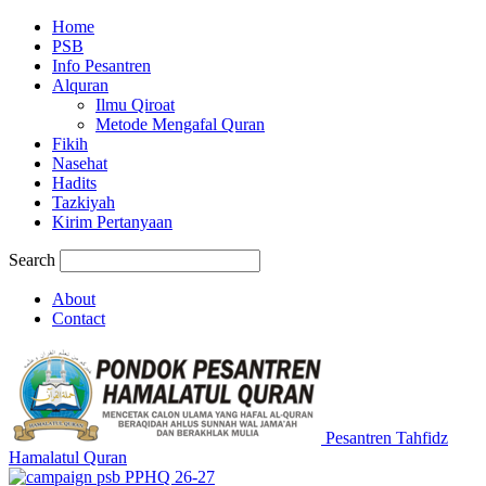
Home
PSB
Info Pesantren
Alquran
Ilmu Qiroat
Metode Mengafal Quran
Fikih
Nasehat
Hadits
Tazkiyah
Kirim Pertanyaan
Search
About
Contact
Pesantren Tahfidz
Hamalatul Quran