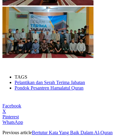
TAGS
Pelantikan dan Serah Terima Jabatan
Pondok Pesantren Hamalatul Quran
Facebook
X
Pinterest
WhatsApp
Previous article
Bertutur Kata Yang Baik Dalam Al-Quran