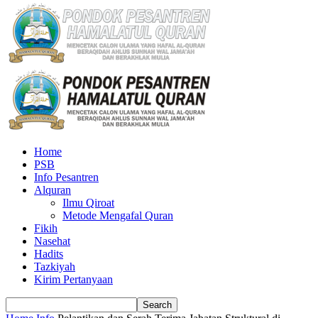
Home
PSB
Info Pesantren
Alquran
Ilmu Qiroat
Metode Mengafal Quran
Fikih
Nasehat
Hadits
Tazkiyah
Kirim Pertanyaan