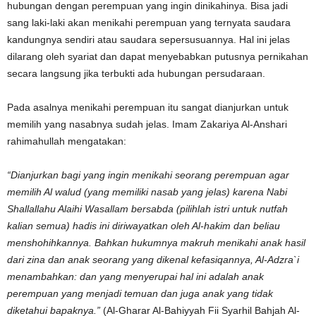
hubungan dengan perempuan yang ingin dinikahinya. Bisa jadi
sang laki-laki akan menikahi perempuan yang ternyata saudara
kandungnya sendiri atau saudara sepersusuannya. Hal ini jelas
dilarang oleh syariat dan dapat menyebabkan putusnya pernikahan
secara langsung jika terbukti ada hubungan persudaraan.
Pada asalnya menikahi perempuan itu sangat dianjurkan untuk
memilih yang nasabnya sudah jelas. Imam Zakariya Al-Anshari
rahimahullah mengatakan:
“Dianjurkan bagi yang ingin menikahi seorang perempuan agar
memilih Al walud (yang memiliki nasab yang jelas) karena Nabi
Shallallahu Alaihi Wasallam bersabda (pilihlah istri untuk nutfah
kalian semua) hadis ini diriwayatkan oleh Al-hakim dan beliau
menshohihkannya. Bahkan hukumnya makruh menikahi anak hasil
dari zina dan anak seorang yang dikenal kefasiqannya, Al-Adzra`i
menambahkan: dan yang menyerupai hal ini adalah anak
perempuan yang menjadi temuan dan juga anak yang tidak
diketahui bapaknya.”
(Al-Gharar Al-Bahiyyah Fii Syarhil Bahjah Al-