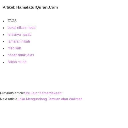
Artikel:
HamalatulQuran.Com
TAGS
bekal nikah muda
jelasnya nasab
lamaran nikah
menikah
nasab tidak jelas
Nikah muda
Previous article
Sisi Lain “Kemerdekaan”
Next article
Etika Mengundang Jamuan atau Walimah