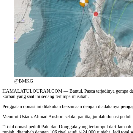
@BMKG
HAMALATULQURAN.COM — Bantul, Pasca terjadinya gempa dan tsun
korban yang saat ini sedang tertimpa musibah.
Penggalan donasi ini dilakukan bersamaan dengan diadakanya
penga
Menurut Ustadz Ahmad Anshori selaku panitia, jumlah donasi peduli
“Total donasi peduli Palu dan Donggala yang terkumpul dari Jamaah 
rupiah, ditambah dengan 106 riyal saudi (424.000 rupiah). Jadi total