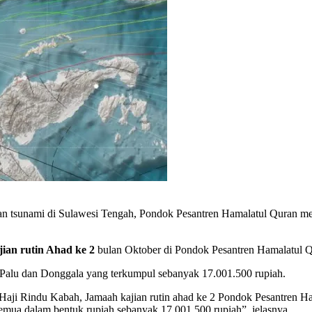
ami di Sulawesi Tengah, Pondok Pesantren Hamalatul Quran melak
jian rutin Ahad ke 2
bulan Oktober di Pondok Pesantren Hamalatul Q
 Palu dan Donggala yang terkumpul sebanyak 17.001.500 rupiah.
Haji Rindu Kabah, Jamaah kajian rutin ahad ke 2 Pondok Pesantren Ham
 semua dalam bentuk rupiah sebanyak 17.001.500 rupiah”, jelasnya.