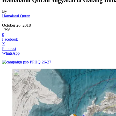
Hamalatul Quran Yogyakarta Galang Donas
By
Hamalatul Quran
-
October 26, 2018
1396
0
Facebook
X
Pinterest
WhatsApp