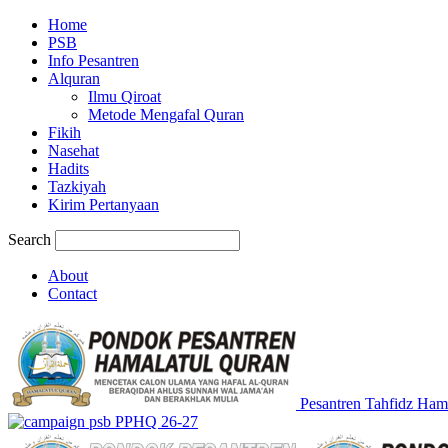
Home
PSB
Info Pesantren
Alquran
Ilmu Qiroat
Metode Mengafal Quran
Fikih
Nasehat
Hadits
Tazkiyah
Kirim Pertanyaan
Search
About
Contact
Pesantren Tahfidz Ham