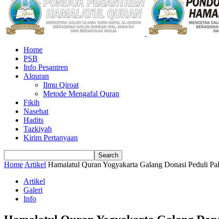
Home
PSB
Info Pesantren
Alquran
Ilmu Qiroat
Metode Mengafal Quran
Fikih
Nasehat
Hadits
Tazkiyah
Kirim Pertanyaan
Home
Artikel
Hamalatul Quran Yogyakarta Galang Donasi Peduli Pal
Artikel
Galeri
Info