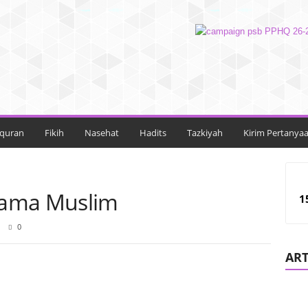
lquran
Fikih
Nasehat
Hadits
Tazkiyah
Kirim Pertanya
sama Muslim
1
0
ART