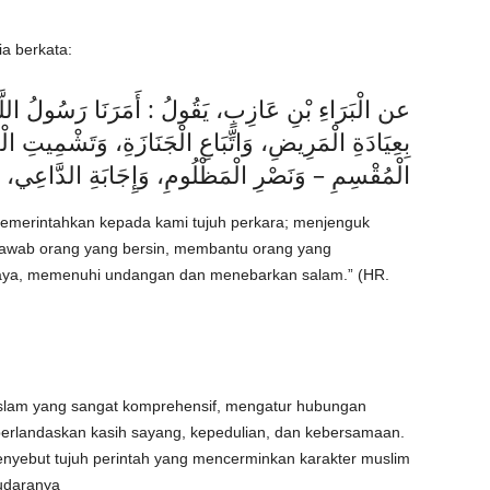
ia berkata:
عن الْبَرَاءِ بْنِ عَازِبٍ، يَقُولُ : أَمَرَنَا رَسُولُ اللَّهِ
بِعِيَادَةِ الْمَرِيضِ، وَاتِّبَاعِ الْجَنَازَةِ، وَتَشْمِيتِ ا
الْمُقْسِمِ – وَنَصْرِ الْمَظْلُومِ، وَإِجَابَةِ الدَّاعِي، و
emerintahkan kepada kami tujuh perkara; menjenguk
jawab orang yang bersin, membantu orang yang
aya, memenuhi undangan dan menebarkan salam.” (HR.
 Islam yang sangat komprehensif, mengatur hubungan
berlandaskan kasih sayang, kepedulian, dan kebersamaan.
yebut tujuh perintah yang mencerminkan karakter muslim
audaranya