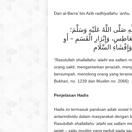
l
a
Dari al-Barra’ bin Azib
radhiyallahu ‘anhu,
t
u
 صَلَّى اللَّهُ عَلَيْهِ وَسَلَّمَ؛
l
Q
لْعَاطِسِ، وَإِبْرَارِ الْقَسَمِ – أَوِ
u
َإِفْشَاءِ السَّلَامِ
r
a
“Rasulullah
shallallahu ‘alaihi wa sallam
m
n
orang sakit, mengantarkan jenazah, men
bersumpah, menolong orang yang terani
Bukhari, no. 1239 dan Muslim no. 2066)
Penjelasan Hadis
Hadis ini termasuk panduan adab sosial
antarindividu dalam masyarakat dengan 
Rasulullah
shallallahu ‘alaihi wa sallam
men
sejati – yaitu muslim yang peduli pada s