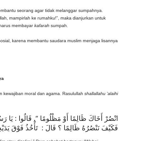
bantu seorang agar tidak melanggar sumpahnya.
llah, mampirlah ke rumahku!”, maka dianjurkan untuk
k harus membayar
kafarah
sumpah.
sosial, karena membantu saudara muslim menjaga lisannya
ya
n kewajiban moral dan agama. Rasulullah
shallallahu ‘alaihi
انْصُرْ أَخَاكَ ظَالِمًا أَوْ مَظْلُومًا “. قَالُوا : يَا رَس،
فَكَيْفَ نَنْصُرُهُ ظَالِمًا ؟ قَالَ : تَأْخُذُ فَوْقَ يَدَيْه