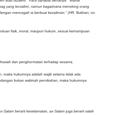
im atau dizalimi.” Para sahabat bertanya: “Wahai
rnag yang terzalimi, namun bagaimana menolong orang
“Dengan mencegah ia berbuat kezaliman.”
(HR. Bukhari, no.
ntuan fisik, moral, maupun hukum, sesuai kemampuan
khuwah
dan penghormatan terhadap sesama.
n, maka hukumnya adalah wajib selama tidak ada
ndangan bukan walimah pernikahan, maka hukumnya
as-Salam
berarti keselamatan,
as-Salam
juga berarti salah