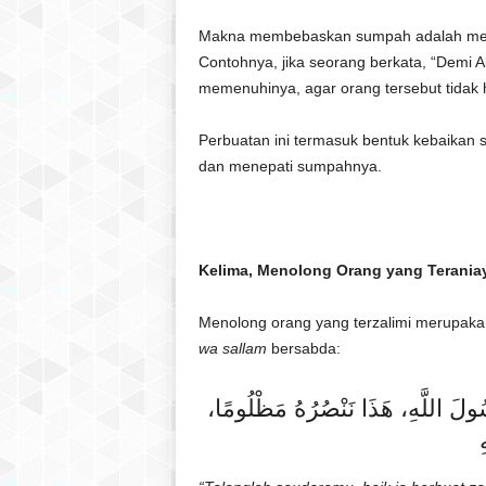
Makna membebaskan sumpah adalah mem
Contohnya, jika seorang berkata, “Demi A
memenuhinya, agar orang tersebut tida
Perbuatan ini termasuk bentuk kebaikan 
dan menepati sumpahnya.
Kelima, Menolong Orang yang Terania
Menolong orang yang terzalimi merupaka
wa sallam
bersabda:
ُولَ اللَّهِ، هَذَا نَنْصُرُهُ مَظْلُومًا
ِ