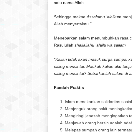
satu nama Allah.
Sehingga makna
Assalamu ‘alaikum
menj
Allah menyertaimu.’’
Menebarkan salam menumbuhkan rasa ci
Rasulullah
shallallahu ‘alaihi wa sallam
“Kalian tidak akan masuk surga sampai ka
saling mencintai. Maukah kalian aku tunj
saling mencintai? Sebarkanlah salam di a
Faedah Praktis
Islam menekankan solidaritas sosial
Menjenguk orang sakit meningkatk
Mengiringi jenazah mengingatkan t
Menjawab orang bersin adalah adab
Melepas sumpah orang lain termasu