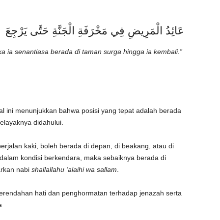
عَائِدُ الْمَرِيضِ فِي مَخْرَفَةِ الْجَنَّةِ حَتَّى يَرْجِعَ
 ia senantiasa berada di taman surga hingga ia kembali.”
al ini menunjukkan bahwa posisi yang tepat adalah berada
selayaknya didahului.
rjalan kaki, boleh berada di depan, di beakang, atau di
dalam kondisi berkendara, maka sebaiknya berada di
arkan nabi
shallallahu ‘alaihi wa sallam
.
erendahan hati dan penghormatan terhadap jenazah serta
a.