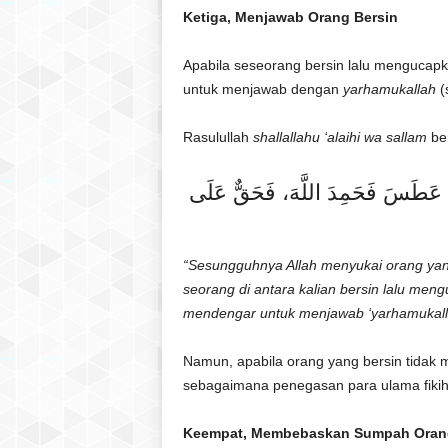
Ketiga, Menjawab Orang Bersin
Apabila seseorang bersin lalu mengucap
untuk menjawab dengan
yarhamukallah
(
Rasulullah
shallallahu ‘alaihi wa sallam
be
ذَا عَطَسَ فَحَمِدَ اللَّهَ، فَحَقٌّ عَلَى
“Sesungguhnya Allah menyukai orang yan
seorang di antara kalian bersin lalu men
mendengar untuk menjawab ‘yarhamukall
Namun, apabila orang yang bersin tidak
sebagaimana penegasan para ulama fikih
Keempat, Membebaskan Sumpah Oran