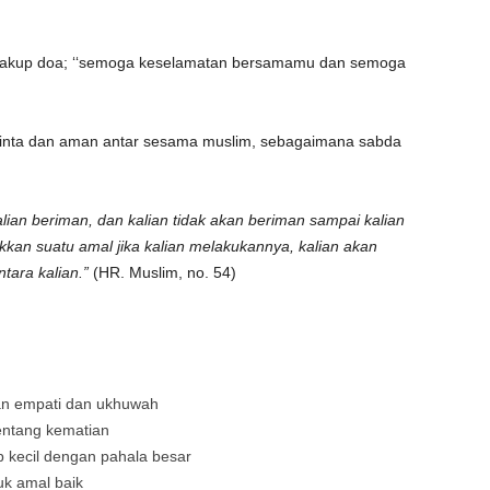
akup doa; ‘‘semoga keselamatan bersamamu dan semoga
nta dan aman antar sesama muslim, sebagaimana sabda
lian beriman, dan kalian tidak akan beriman sampai kalian
ukkan suatu amal jika kalian melakukannya, kalian akan
ntara kalian.”
(HR. Muslim, no. 54)
an empati dan ukhuwah
entang kematian
 kecil dengan pahala besar
k amal baik