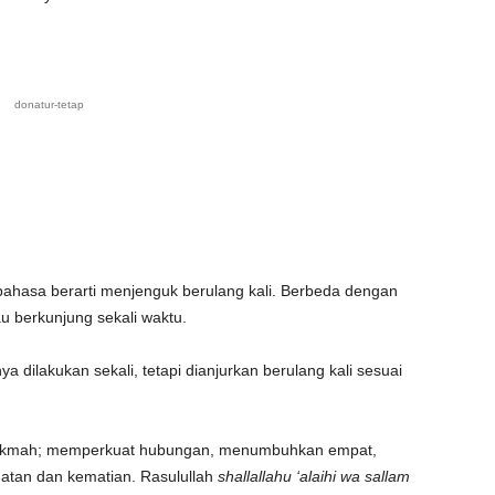
donatur-tetap
bahasa berarti menjenguk berulang kali. Berbeda dengan
u berkunjung sekali waktu.
a dilakukan sekali, tetapi dianjurkan berulang kali sesuai
 hikmah; memperkuat hubungan, menumbuhkan empat,
atan dan kematian. Rasulullah
shallallahu ‘alaihi wa sallam