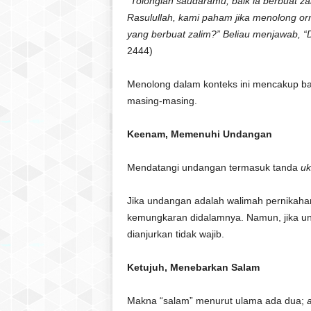
“Tolonglah saudaramu, baik ia berbuat zal
Rasulullah, kami paham jika menolong o
yang berbuat zalim?” Beliau menjawab, 
2444)
Menolong dalam konteks ini mencakup ba
masing-masing.
Keenam, Memenuhi Undangan
Mendatangi undangan termasuk tanda
u
Jika undangan adalah walimah pernikaha
kemungkaran didalamnya. Namun, jika u
dianjurkan tidak wajib.
Ketujuh, Menebarkan Salam
Makna “salam” menurut ulama ada dua;