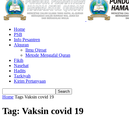
Home
PSB
Info Pesantren
Alquran
Ilmu Qiroat
Metode Mengafal Quran
Fikih
Nasehat
Hadits
Tazkiyah
Kirim Pertanyaan
Home
Tags
Vaksin covid 19
Tag: Vaksin covid 19