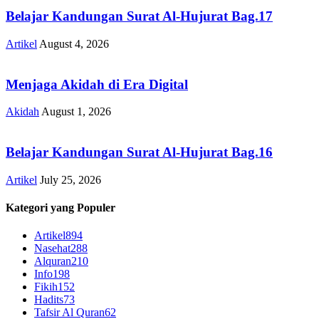
Belajar Kandungan Surat Al-Hujurat Bag.17
Artikel
August 4, 2026
Menjaga Akidah di Era Digital
Akidah
August 1, 2026
Belajar Kandungan Surat Al-Hujurat Bag.16
Artikel
July 25, 2026
Kategori yang Populer
Artikel
894
Nasehat
288
Alquran
210
Info
198
Fikih
152
Hadits
73
Tafsir Al Quran
62