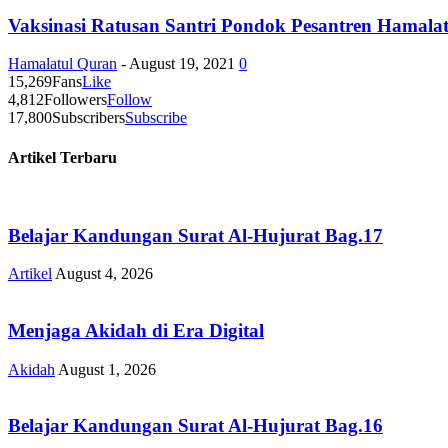
Vaksinasi Ratusan Santri Pondok Pesantren Hamala
Hamalatul Quran
-
August 19, 2021
0
15,269
Fans
Like
4,812
Followers
Follow
17,800
Subscribers
Subscribe
Artikel Terbaru
Belajar Kandungan Surat Al-Hujurat Bag.17
Artikel
August 4, 2026
Menjaga Akidah di Era Digital
Akidah
August 1, 2026
Belajar Kandungan Surat Al-Hujurat Bag.16