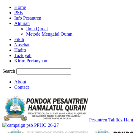
Home
PSB
Info Pesantren
Alquran
Ilmu Qiroat
Metode Mengafal Quran
Fikih
Nasehat
Hadits
Tazkiyah
Kirim Pertanyaan
Search
About
Contact
Pesantren Tahfidz Ham