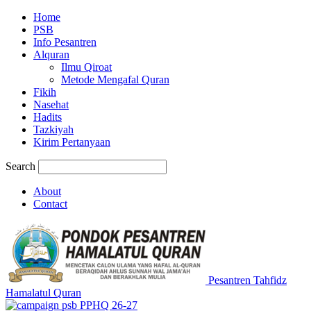
Home
PSB
Info Pesantren
Alquran
Ilmu Qiroat
Metode Mengafal Quran
Fikih
Nasehat
Hadits
Tazkiyah
Kirim Pertanyaan
Search
About
Contact
Pesantren Tahfidz
Hamalatul Quran