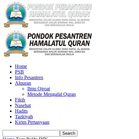
Home
PSB
Info Pesantren
Alquran
Ilmu Qiroat
Metode Mengafal Quran
Fikih
Nasehat
Hadits
Tazkiyah
Kirim Pertanyaan