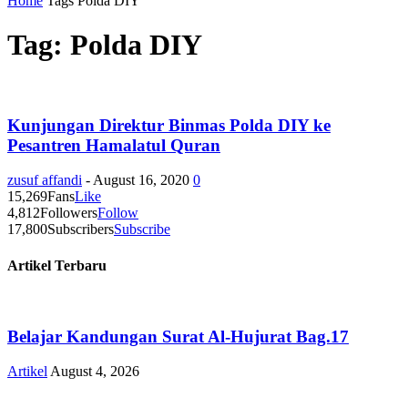
Home
Tags
Polda DIY
Tag: Polda DIY
Kunjungan Direktur Binmas Polda DIY ke
Pesantren Hamalatul Quran
zusuf affandi
-
August 16, 2020
0
15,269
Fans
Like
4,812
Followers
Follow
17,800
Subscribers
Subscribe
Artikel Terbaru
Belajar Kandungan Surat Al-Hujurat Bag.17
Artikel
August 4, 2026