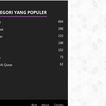
EGORI YANG POPULER
894
l
288
at
210
an
198
152
73
s
62
 Al Quran
Blog
About
Contact