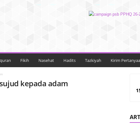
lquran
Fikih
Nasehat
Hadits
Tazkiyah
Kirim Pertanya
am
 sujud kepada adam
1
ART