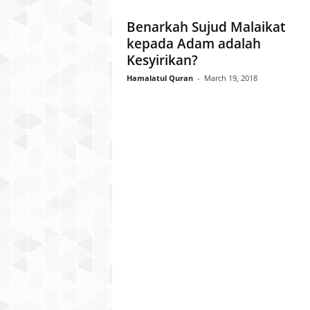
l
Benarkah Sujud Malaikat
a
kepada Adam adalah
t
u
Kesyirikan?
l
Hamalatul Quran
-
March 19, 2018
Q
u
r
a
n