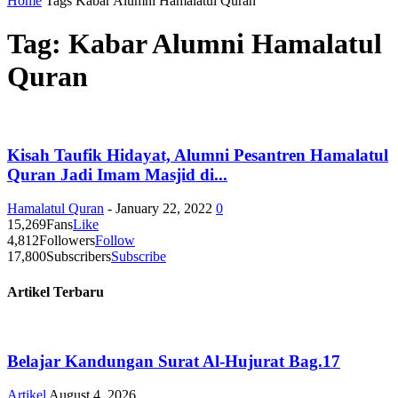
Home
Tags
Kabar Alumni Hamalatul Quran
Tag: Kabar Alumni Hamalatul
Quran
Kisah Taufik Hidayat, Alumni Pesantren Hamalatul
Quran Jadi Imam Masjid di...
Hamalatul Quran
-
January 22, 2022
0
15,269
Fans
Like
4,812
Followers
Follow
17,800
Subscribers
Subscribe
Artikel Terbaru
Belajar Kandungan Surat Al-Hujurat Bag.17
Artikel
August 4, 2026