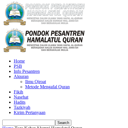
Home
PSB
Info Pesantren
Alquran
Ilmu Qiroat
Metode Mengafal Quran
Fikih
Nasehat
Hadits
Tazkiyah
Kirim Pertanyaan