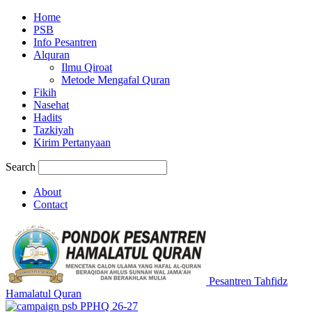
Home
PSB
Info Pesantren
Alquran
Ilmu Qiroat
Metode Mengafal Quran
Fikih
Nasehat
Hadits
Tazkiyah
Kirim Pertanyaan
Search
About
Contact
Pesantren Tahfidz
Hamalatul Quran