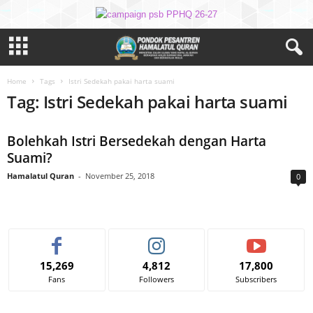
Home
Tags
Istri Sedekah pakai harta suami
Tag: Istri Sedekah pakai harta suami
Bolehkah Istri Bersedekah dengan Harta
Suami?
Hamalatul Quran
-
November 25, 2018
0
15,269
4,812
17,800
Fans
Followers
Subscribers