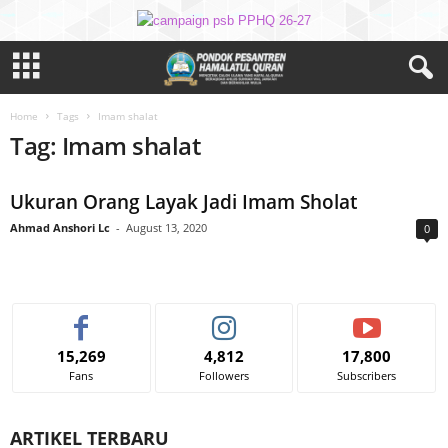
Home
Tags
Imam shalat
Tag: Imam shalat
Ukuran Orang Layak Jadi Imam Sholat
Ahmad Anshori Lc
-
August 13, 2020
0
15,269
4,812
17,800
Fans
Followers
Subscribers
ARTIKEL TERBARU