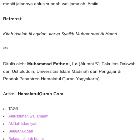
meniti jalannya ahlus sunnah wal jama’ah. Amiin.
Refrensi:
Kitab risalah fil aqidah, karya Syaikh Muhammad Al Hamd
***
Ditulis oleh:
Muhammad Fathoni, Lc.
(Alumni S1 Fakultas Dakwah
dan Ushuluddin, Universitas Islam Madinah dan Pengajar di
Pondok Pesantren Hamalatul Quran Yogyakarta)
Artikel:
HamalatulQuran.Com
TAGS
Ahlussunah waljamaah
Akidah Islamiyah
Belajar Akidah
Belajar akidah benar