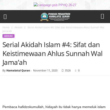
Home
Akidah
Serial Akidah Islam #4: Sifat dan Keistimewaan Ahlus Sunnah Wal
Jama’ah
AKIDAH
Serial Akidah Islam #4: Sifat dan
Keistimewaan Ahlus Sunnah Wal
Jama’ah
By
Hamalatul Quran
-
November 11, 2020
3526
0
Pembaca hafidzokumullah, hidayah itu tidak hanya memeluk islam