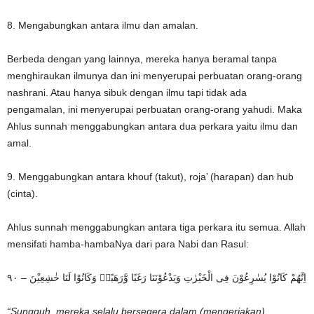
8. Mengabungkan antara ilmu dan amalan.
Berbeda dengan yang lainnya, mereka hanya beramal tanpa
menghiraukan ilmunya dan ini menyerupai perbuatan orang-orang
nashrani. Atau hanya sibuk dengan ilmu tapi tidak ada
pengamalan, ini menyerupai perbuatan orang-orang yahudi. Maka
Ahlus sunnah menggabungkan antara dua perkara yaitu ilmu dan
amal.
9. Menggabungkan antara khouf (takut), roja’ (harapan) dan hub
(cinta).
Ahlus sunnah menggabungkan antara tiga perkara itu semua. Allah
mensifati hamba-hambaNya dari para Nabi dan Rasul:
اِنَّهُمْ كَانُوْا يُسٰرِعُوْنَ فِى الْخَيْرٰتِ وَيَدْعُوْنَنَا رَغَبًا وَّرَهَبًاۗ وَكَانُوْا لَنَا خٰشِعِيْنَ – ٩٠
“Sungguh, mereka selalu bersegera dalam (mengerjakan)