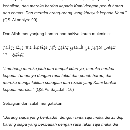
kebaikan, dan mereka berdoa kepada Kami dengan penuh harap
dan cemas. Dan mereka orang-orang yang khusyuk kepada Kami.”
(QS. Al anbiya: 90)
Dan Allah menyanjung hamba-hambaNya kaum mukminin:
تَتَجَافٰى جُنُوْبُهُمْ عَنِ الْمَضَاجِعِ يَدْعُوْنَ رَبَّهُمْ خَوْفًا وَّطَمَعًاۖ وَّمِمَّا رَزَقْنٰهُمْ
يُنْفِقُوْنَ – ١٦
“Lambung mereka jauh dari tempat tidurnya, mereka berdoa
kepada Tuhannya dengan rasa takut dan penuh harap, dan
mereka menginfakkan sebagian dari rezeki yang Kami berikan
kepada mereka.”
(QS. As Sajadah: 16)
Sebagian dari salaf mengatakan:
“Barang siapa yang beribadah dengan cinta saja maka dia zindiq,
barang siapa yang beribadah dengan rasa takut saja maka dia