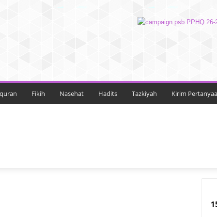
lquran
Fikih
Nasehat
Hadits
Tazkiyah
Kirim Pertanya
FIKIH
HADITS
KHUTBAH JUMAT
NASEHAT
1