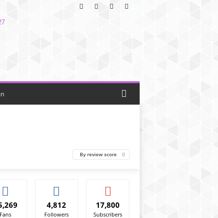
an
By review score
5,269
4,812
17,800
Fans
Followers
Subscribers