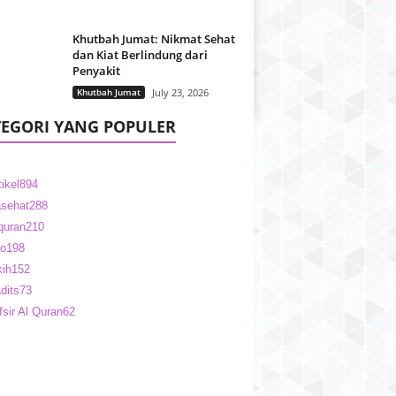
Khutbah Jumat: Nikmat Sehat
dan Kiat Berlindung dari
Penyakit
Khutbah Jumat
July 23, 2026
EGORI YANG POPULER
tikel
894
sehat
288
quran
210
fo
198
kih
152
dits
73
fsir Al Quran
62